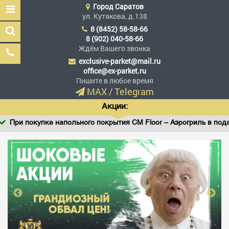
Город
Саратов
ул. Кутякова, д.138
8 (8452) 58-58-66
8 (902) 040-58-66
Ждём Вашего звонка
exclusive-parket@mail.ru
Эксклюзив Паркет
office@ex-parket.ru
Мы сделали эксклюзив
Пишите в любое время
доступным
MAX
/
Telegram
Акции:
При покупке напольного покрытия CM Floor – Аэрогриль в подаро
Заказать звонок
ГЛАВНАЯ
АССОРТИМЕНТ