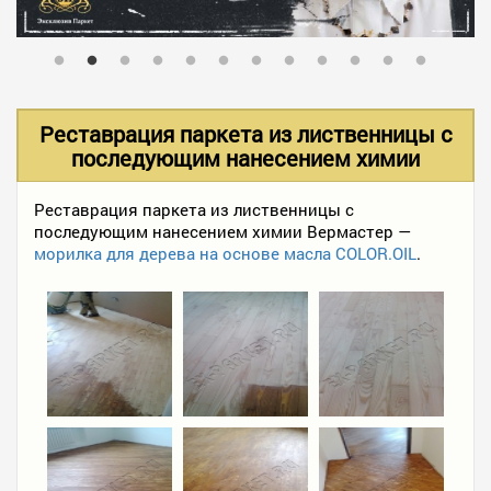
В НАЛИЧИИ
УСЛУГИ
Реставрация паркета из лиственницы с
последующим нанесением химии
АКЦИИ
Реставрация паркета из лиственницы с
последующим нанесением химии Вермастер —
морилка для дерева на основе масла COLOR.OIL
.
ФОТО РАБОТ
КОНТАКТЫ
ПОЛЕЗНОЕ