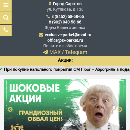
Город
Саратов
ул. Кутякова, д.138
8 (8452) 58-58-66
8 (902) 040-58-66
Ждём Вашего звонка
exclusive-parket@mail.ru
Эксклюзив Паркет
office@ex-parket.ru
Мы сделали эксклюзив
Пишите в любое время
доступным
MAX
/
Telegram
Акции:
При покупке напольного покрытия CM Floor – Аэрогриль в подарок
Заказать звонок
ГЛАВНАЯ
АССОРТИМЕНТ