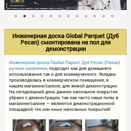
В НАЛИЧИИ
УСЛУГИ
Инженерная доска Global Parquet (Дуб
Pecan) смонтирована на пол для
демонстрации
АКЦИИ
Инженерная доска Глобал Паркет Дуб Pecan (Пекан)
ручное скобление
, подходит как для домашнего
ФОТО РАБОТ
использования так и для коммерческого. Укладка
производилась в коммерческом помещение, в
нашем магазине/салоне, для живой демонстрации.
КОНТАКТЫ
На сегодняшний день данное напольное покрытие
убрано с демонстрации, так как часто наши полы в
магазине/салоне — являются демонстрационной
площадкой тех или иных напольных покрытий!
ПОЛЕЗНОЕ