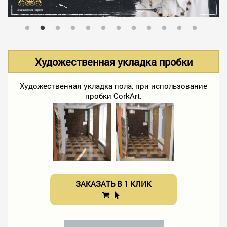
В НАЛИЧИИ
УСЛУГИ
Художественная укладка пробки
АКЦИИ
Художественная укладка пола, при использование
пробки СorkАrt.
ФОТО РАБОТ
КОНТАКТЫ
ЗАКАЗАТЬ В 1 КЛИК
ПОЛЕЗНОЕ