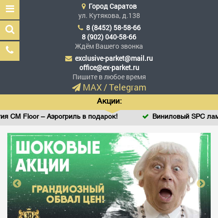
Город
Саратов
ул. Кутякова, д.138
8 (8452) 58-58-66
8 (902) 040-58-66
Ждём Вашего звонка
exclusive-parket@mail.ru
Эксклюзив Паркет
office@ex-parket.ru
Мы сделали эксклюзив
Пишите в любое время
доступным
MAX
/
Telegram
Акции:
 CM Floor – Аэрогриль в подарок!
Виниловый SPC ламин
Заказать звонок
ГЛАВНАЯ
АССОРТИМЕНТ