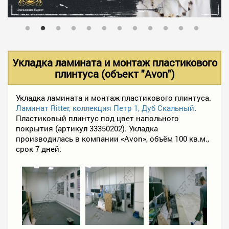
В НАЛИЧИИ
УСЛУГИ
Укладка ламината и монтаж пластикового
плинтуса (объект "Avon")
АКЦИИ
Укладка ламината и монтаж пластикового плинтуса.
Ламинат Ritter, коллекция Петр 1, Дуб Скальный
.
Пластиковый плинтус под цвет напольного
ФОТО РАБОТ
покрытия (артикул 33350202). Укладка
производилась в компании «Avon», объём 100 кв.м.,
срок 7 дней.
КОНТАКТЫ
ПОЛЕЗНОЕ