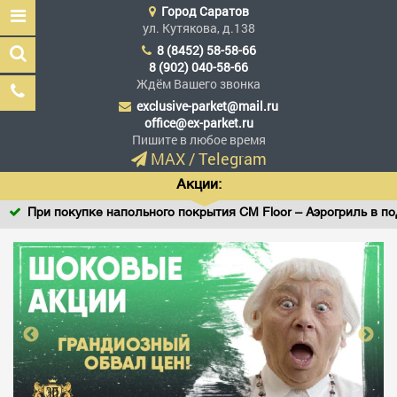
Город
Саратов
ул. Кутякова, д.138
8 (8452) 58-58-66
8 (902) 040-58-66
Ждём Вашего звонка
exclusive-parket@mail.ru
Эксклюзив Паркет
office@ex-parket.ru
Мы сделали эксклюзив
Пишите в любое время
доступным
MAX
/
Telegram
Акции:
При покупке напольного покрытия CM Floor – Аэрогриль в подар
Заказать звонок
ГЛАВНАЯ
АССОРТИМЕНТ