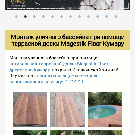
В НАЛИЧИИ
УСЛУГИ
Монтаж уличного бассейна при помощи
террасной доски Magestik Floor Кумару
АКЦИИ
Монтаж уличного бассейна при помощи
натуральной террасной доски Magestik Floor
древесина Кумару
, покрыто Итальянской химией
ФОТО РАБОТ
Вермастер -
пропитывающее масло для
использования на улице DECK.OIL
.
КОНТАКТЫ
ПОЛЕЗНОЕ