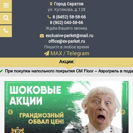
Город
Саратов
ул. Кутякова, д.138
8 (8452) 58-58-66
8 (902) 040-58-66
Ждём Вашего звонка
exclusive-parket@mail.ru
Эксклюзив Паркет
office@ex-parket.ru
Мы сделали эксклюзив
Пишите в любое время
доступным
MAX
/
Telegram
Акции:
При покупке напольного покрытия CM Floor – Аэрогриль в подаро
Заказать звонок
ГЛАВНАЯ
АССОРТИМЕНТ