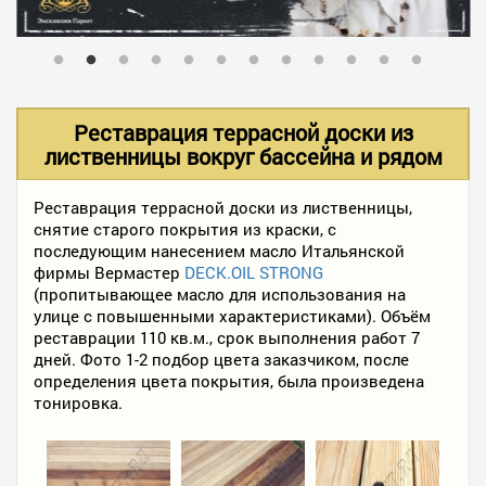
В НАЛИЧИИ
УСЛУГИ
Реставрация террасной доски из
лиственницы вокруг бассейна и рядом
АКЦИИ
Реставрация террасной доски из лиственницы,
снятие старого покрытия из краски, с
последующим нанесением масло Итальянской
ФОТО РАБОТ
фирмы Вермастер
DECK.OIL STRONG
(пропитывающее масло для использования на
улице с повышенными характеристиками). Объём
реставрации 110 кв.м., срок выполнения работ 7
КОНТАКТЫ
дней. Фото 1-2 подбор цвета заказчиком, после
определения цвета покрытия, была произведена
тонировка.
ПОЛЕЗНОЕ