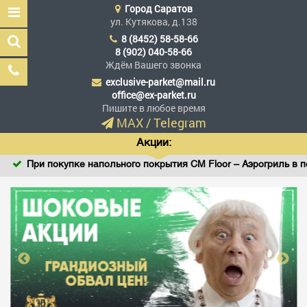
Город
Саратов
ул. Кутякова, д.138
8 (8452) 58-58-66
8 (902) 040-58-66
Ждём Вашего звонка
exclusive-parket@mail.ru
Эксклюзив Паркет
office@ex-parket.ru
Мы сделали эксклюзив
Пишите в любое время
доступным
MAX
/
Telegram
Акции:
При покупке напольного покрытия CM Floor – Аэрогриль в под
Заказать звонок
ГЛАВНАЯ
АССОРТИМЕНТ