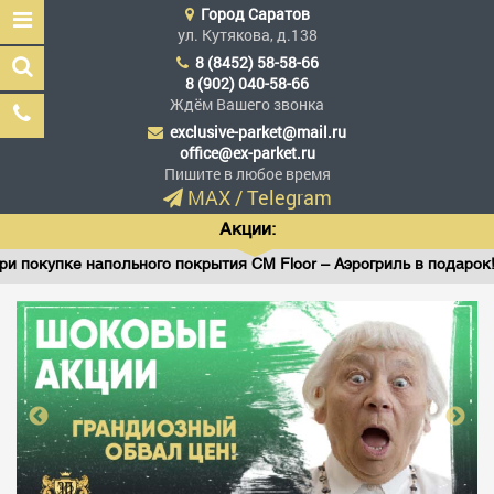
Город
Саратов
ул. Кутякова, д.138
8 (8452) 58-58-66
8 (902) 040-58-66
Ждём Вашего звонка
exclusive-parket@mail.ru
Эксклюзив Паркет
office@ex-parket.ru
Мы сделали эксклюзив
Пишите в любое время
доступным
MAX
/
Telegram
Акции:
покупке напольного покрытия CM Floor – Аэрогриль в подарок!
Заказать звонок
ГЛАВНАЯ
АССОРТИМЕНТ