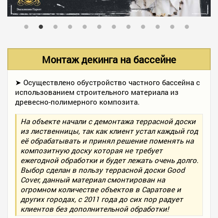
В НАЛИЧИИ
УСЛУГИ
Монтаж декинга на бассейне
АКЦИИ
➤ Осуществлено обустройство частного бассейна с
использованием строительного материала из
древесно-полимерного композита.
ФОТО РАБОТ
На объекте начали с демонтажа террасной доски
из лиственницы, так как клиент устал каждый год
её обрабатывать и принял решение поменять на
композитную доску которая не требует
КОНТАКТЫ
ежегодной обработки и будет лежать очень долго.
Выбор сделан в пользу террасной доски Good
Cover, данный материал смонтирован на
ПОЛЕЗНОЕ
огромном количестве объектов в Саратове и
других городах, с 2011 года до сих пор радует
клиентов без дополнительной обработки!