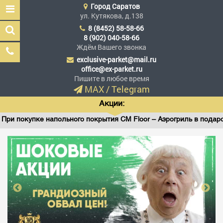
Город
Саратов
ул. Кутякова, д.138
8 (8452) 58-58-66
8 (902) 040-58-66
Ждём Вашего звонка
exclusive-parket@mail.ru
Эксклюзив Паркет
office@ex-parket.ru
Мы сделали эксклюзив
Пишите в любое время
доступным
MAX
/
Telegram
Акции:
ри покупке напольного покрытия CM Floor – Аэрогриль в подарок!
Заказать звонок
ГЛАВНАЯ
АССОРТИМЕНТ