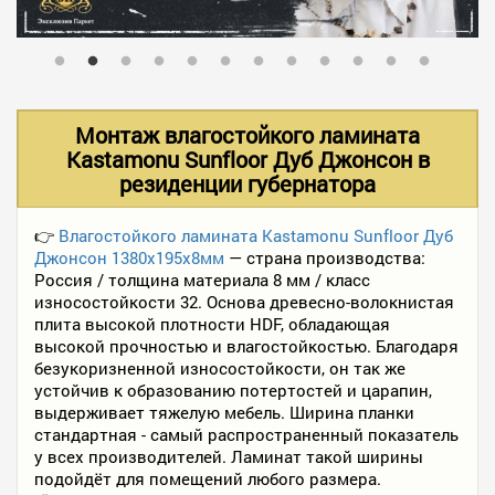
В НАЛИЧИИ
УСЛУГИ
Монтаж влагостойкого ламината
Kastamonu Sunfloor Дуб Джонсон в
резиденции губернатора
АКЦИИ
👉
Влагостойкого ламината Kastamonu Sunfloor Дуб
Джонсон 1380х195х8мм
— страна производства:
ФОТО РАБОТ
Россия / толщина материала 8 мм / класс
износостойкости 32. Основа древесно-волокнистая
плита высокой плотности HDF, обладающая
КОНТАКТЫ
высокой прочностью и влагостойкостью. Благодаря
безукоризненной износостойкости, он так же
устойчив к образованию потертостей и царапин,
выдерживает тяжелую мебель. Ширина планки
ПОЛЕЗНОЕ
стандартная - самый распространенный показатель
у всех производителей. Ламинат такой ширины
подойдёт для помещений любого размера.