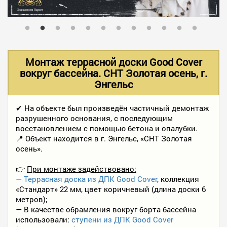
В НАЛИЧИИ
УСЛУГИ
Монтаж террасной доски Good Cover
вокруг бассейна. СНТ Золотая осень, г.
Энгельс
АКЦИИ
✔ На объекте был произведён частичный демонтаж
разрушенного основания, с последующим
ФОТО РАБОТ
восстановлением с помощью бетона и опалубки.
📍 Объект находится в г. Энгельс, «СНТ Золотая
осень».
КОНТАКТЫ
👉
При монтаже задействовано:
—
Террасная доска из ДПК Good Cover
, коллекция
«Стандарт» 22 мм, цвет коричневый (длина доски 6
ПОЛЕЗНОЕ
метров);
— В качестве обрамления вокруг борта бассейна
использовали:
ступени из ДПК Good Cover