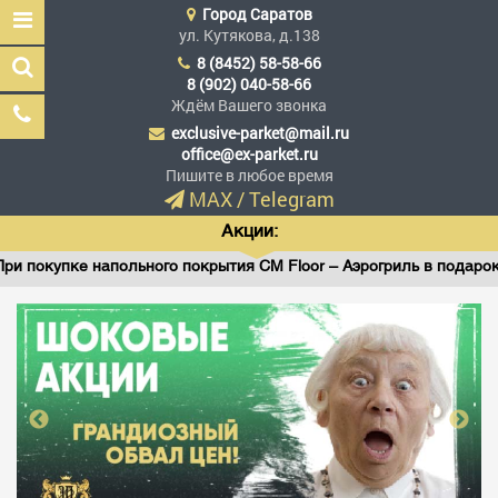
Город
Саратов
ул. Кутякова, д.138
8 (8452) 58-58-66
8 (902) 040-58-66
Ждём Вашего звонка
exclusive-parket@mail.ru
Эксклюзив Паркет
office@ex-parket.ru
Мы сделали эксклюзив
Пишите в любое время
доступным
MAX
/
Telegram
Акции:
купке напольного покрытия CM Floor – Аэрогриль в подарок!
Заказать звонок
ГЛАВНАЯ
АССОРТИМЕНТ