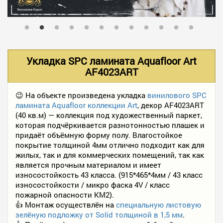
В НАЛИЧИИ
УСЛУГИ
Укладка SPC ламината Aquafloor Art
AF4023ART
АКЦИИ
😉 На объекте произведена укладка
винилового SPC
ламината Aquafloor коллекции Art
, декор AF4023ART
(40 кв.м) — коллекция под художественный паркет,
ФОТО РАБОТ
которая подчёркивается разнотонностью плашек и
придаёт объёмную форму полу. Влагостойкое
покрытие толщиной 4мм отлично подходит как для
жилых, так и для коммерческих помещений, так как
КОНТАКТЫ
является прочным материалом и имеет
износостойкость 43 класса. (915*465*4мм / 43 класс
износостойкости / микро фаска 4V / класс
ПОЛЕЗНОЕ
пожарной опасности КМ2).
👍 Монтаж осуществлён на
специальную листовую
зелёную подложку от Solid толщиной в 1,5 мм
.