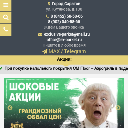
Город
Саратов
ул. Кутякова, д.138
8 (8452) 58-58-66
8 (902) 040-58-66
Ждём Вашего звонка
exclusive-parket@mail.ru
Эксклюзив Паркет
office@ex-parket.ru
Мы сделали эксклюзив
Пишите в любое время
доступным
MAX
/
Telegram
Акции:
При покупке напольного покрытия CM Floor – Аэрогриль в подаро
Заказать звонок
ГЛАВНАЯ
АССОРТИМЕНТ