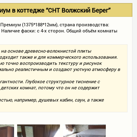
иум в коттедже “СНТ Волжский Берег”
й Премиум (1375*188*12мм), страна производства:
 Наличие фаски: с 4-х сторон. Общий объём комнаты
н на основе древесно-волокнистой плиты
дходит также и для коммерческого использования.
ью точно воспроизводить текстуру и рисунок
мально реалистичным и создают уютную атмосферу в
гантности. Глубокое структурное тиснение с
детских комнат, потому что он не содержит
стью, например, душевых кабин, саун, а также