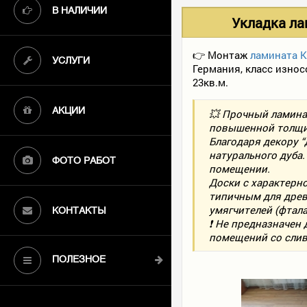
В НАЛИЧИИ
Укладка ла
👉 Монтаж
ламината 
УСЛУГИ
Германия, класс изно
23кв.м.
💥 Прочный ламина
АКЦИИ
повышенной толщин
Благодаря декору 
натурального дуба
ФОТО РАБОТ
помещении.
Доски с характерно
типичным для древ
умягчителей (фтал
КОНТАКТЫ
❗ Не предназначен 
помещений со сли
ПОЛЕЗНОЕ