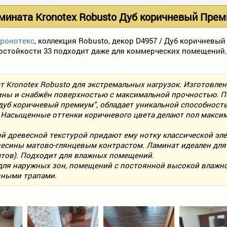
мината Kronotex Robusto Дуб коричневый Прем
Кронотекс
, коллекция Robusto, декор D4957 / Дуб коричневы
состойкости 33 подходит даже для коммерческих помещений.
т Kronotex Robusto для экстремальных нагрузок. Изготовле
ы и снабжён поверхностью с максимальной прочностью. По
“дуб коричневый премиум”, обладает уникальной способност
. Насыщенные оттенки коричневого цвета делают пол макси
й древесной текстурой придают ему нотку классической эле
есины матово-глянцевым контрастом. Ламинат идеален для 
атов). Подходит для влажных помещений.
для наружных зон, помещений с постоянной высокой влажно
вными трапами.