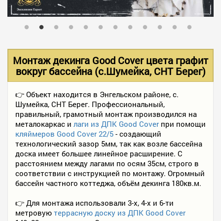
В НАЛИЧИИ
УСЛУГИ
Монтаж декинга Good Cover цвета графит
вокруг бассейна (с.Шумейка, СНТ Берег)
АКЦИИ
👉 Объект находится в Энгельском районе, с.
Шумейка, СНТ Берег. Профессиональный,
правильный, грамотный монтаж производился на
ФОТО РАБОТ
металокаркас и
лаги из ДПК Good Cover
при помощи
кляймеров Good Cover 22/5
- создающий
технологический зазор 5мм, так как возле бассейна
доска имеет большее линейное расширение. С
КОНТАКТЫ
расстоянием между лагами по осям 35см, строго в
соответствии с инструкцией по монтажу. Огромный
бассейн частного коттеджа, объём декинга 180кв.м.
ПОЛЕЗНОЕ
👉 Для монтажа использовали 3-х, 4-х и 6-ти
метровую
террасную доску из ДПК Good Cover