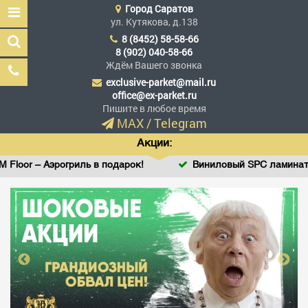
Город
Саратов
ул. Кутякова, д.138
8 (8452) 58-58-66
8 (902) 040-58-66
Ждём Вашего звонка
exclusive-parket@mail.ru
Эксклюзив Паркет
office@ex-parket.ru
Мы сделали эксклюзив
Пишите в любое время
доступным
MAX
/
Telegram
Акции:
Аэрогриль в подарок!
Виниловый SPC ламинат StoneWoo
Заказать звонок
ГЛАВНАЯ
АССОРТИМЕНТ