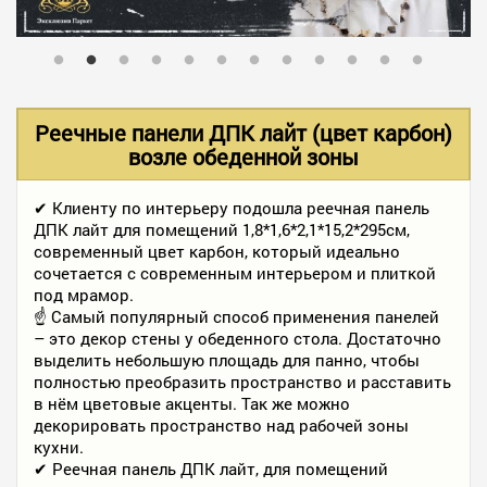
В НАЛИЧИИ
УСЛУГИ
Реечные панели ДПК лайт (цвет карбон)
возле обеденной зоны
АКЦИИ
✔ Клиенту по интерьеру подошла реечная панель
ДПК лайт для помещений 1,8*1,6*2,1*15,2*295см,
современный цвет карбон, который идеально
ФОТО РАБОТ
сочетается с современным интерьером и плиткой
под мрамор.
☝ Самый популярный способ применения панелей
– это декор стены у обеденного стола. Достаточно
КОНТАКТЫ
выделить небольшую площадь для панно, чтобы
полностью преобразить пространство и расставить
в нём цветовые акценты. Так же можно
ПОЛЕЗНОЕ
декорировать пространство над рабочей зоны
кухни.
✔ Реечная панель ДПК лайт, для помещений