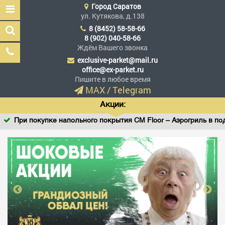
Город
Саратов
ул. Кутякова, д.138
8 (8452) 58-58-66
8 (902) 040-58-66
Ждём Вашего звонка
exclusive-parket@mail.ru
Эксклюзив Паркет
office@ex-parket.ru
Мы сделали эксклюзив
Пишите в любое время
доступным
MAX
/
Telegram
Акции:
При покупке напольного покрытия CM Floor – Аэрогриль в пода
Заказать звонок
ГЛАВНАЯ
АССОРТИМЕНТ