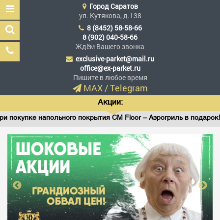
Город
Саратов
ул. Кутякова, д.138
8 (8452) 58-58-66
8 (902) 040-58-66
Ждём Вашего звонка
exclusive-parket@mail.ru
Эксклюзив Паркет
office@ex-parket.ru
Мы сделали эксклюзив
Пишите в любое время
доступным
MAX
/
Telegram
Акции:
купке напольного покрытия CM Floor – Аэрогриль в подарок!
Заказать звонок
ГЛАВНАЯ
АССОРТИМЕНТ