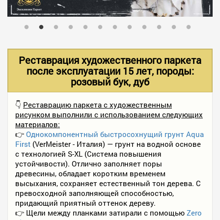
В НАЛИЧИИ
УСЛУГИ
Реставрация художественного паркета
после эксплуатации 15 лет, породы:
розовый бук, дуб
АКЦИИ
👇
Реставрацию паркета с художественным
рисунком выполнили с использованием следующих
ФОТО РАБОТ
материалов:
👉
Однокомпонентный быстросохнущий грунт Aqua
First
(VerMeister - Италия) — грунт на водной основе
КОНТАКТЫ
с технологией S-XL (Система повышения
устойчивости). Отлично заполняет поры
древесины, обладает коротким временем
высыхания, сохраняет естественный тон дерева. С
ПОЛЕЗНОЕ
превосходной заполняющей способностью,
придающий приятный оттенок дереву.
👉 Щели между планками затирали с помощью
Zero