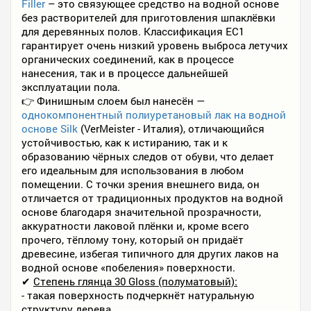
Filler
– это связующее средство на водной основе
без растворителей для приготовления шпаклёвки
для деревянных полов. Классификация EC1
гарантирует очень низкий уровень выброса летучих
органических соединений, как в процессе
нанесения, так и в процессе дальнейшей
эксплуатации пола.
👉 Финишным слоем был нанесён —
однокомпонентный полиуретановый лак на водной
основе Silk
(VerMeister - Италия), отличающийся
устойчивостью, как к истиранию, так и к
образованию чёрных следов от обуви, что делает
его идеальным для использования в любом
помещении. С точки зрения внешнего вида, он
отличается от традиционных продуктов на водной
основе благодаря значительной прозрачности,
аккуратности лаковой плёнки и, кроме всего
прочего, тёплому тону, который он придаёт
древесине, избегая типичного для других лаков на
водной основе «побеления» поверхности.
✔
Степень глянца 30 Gloss (полуматовый):
- такая поверхность подчеркнёт натуральную
структуру дерева.