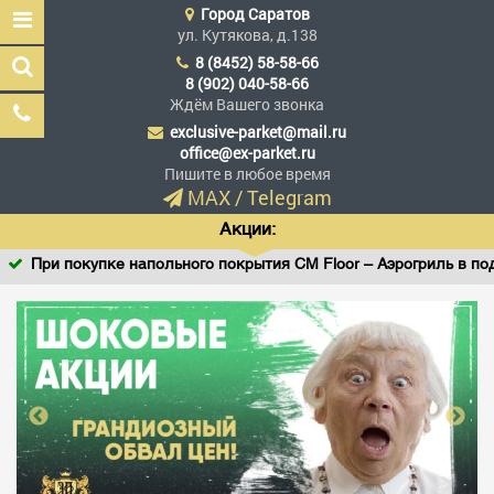
Город
Саратов
ул. Кутякова, д.138
8 (8452) 58-58-66
8 (902) 040-58-66
Ждём Вашего звонка
exclusive-parket@mail.ru
Эксклюзив Паркет
office@ex-parket.ru
Мы сделали эксклюзив
Пишите в любое время
доступным
MAX
/
Telegram
Акции:
При покупке напольного покрытия CM Floor – Аэрогриль в пода
Заказать звонок
ГЛАВНАЯ
АССОРТИМЕНТ