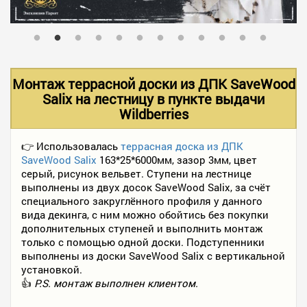
В НАЛИЧИИ
УСЛУГИ
Монтаж террасной доски из ДПК SaveWood
Salix на лестницу в пункте выдачи
Wildberries
АКЦИИ
👉 Использовалась
террасная доска из ДПК
SaveWood Salix
163*25*6000мм, зазор 3мм, цвет
ФОТО РАБОТ
серый, рисунок вельвет. Ступени на лестнице
выполнены из двух досок SaveWood Salix, за счёт
специального закруглённого профиля у данного
КОНТАКТЫ
вида декинга, с ним можно обойтись без покупки
дополнительных ступеней и выполнить монтаж
только с помощью одной доски. Подступенники
выполнены из доски SaveWood Salix с вертикальной
ПОЛЕЗНОЕ
установкой.
👍
P.S. монтаж выполнен клиентом.