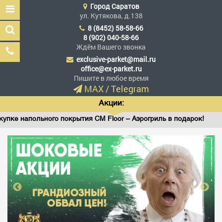
Город
Саратов
ул. Кутякова, д.138
8 (8452) 58-58-66
8 (902) 040-58-66
Ждём Вашего звонка
exclusive-parket@mail.ru
Эксклюзив Паркет
office@ex-parket.ru
Мы сделали эксклюзив
Пишите в любое время
доступным
MAX
/
Telegram
Акции:
льного покрытия CM Floor – Аэрогриль в подарок!
Винил
Заказать звонок
ГЛАВНАЯ
АССОРТИМЕНТ