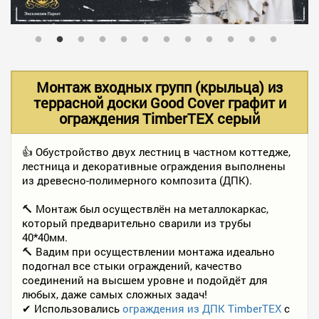
В НАЛИЧИИ
УСЛУГИ
Монтаж входных групп (крыльца) из
террасной доски Good Cover графит и
ограждения TimberTEX серый
АКЦИИ
👍 Обустройство двух лестниц в частном коттедже,
лестница и декоративные ограждения выполнены
ФОТО РАБОТ
из древесно-полимерного композита (ДПК).
🔨 Монтаж был осуществлён на металлокаркас,
КОНТАКТЫ
который предварительно сварили из трубы
40*40мм.
🔨 Вадим при осуществлении монтажа идеально
подогнал все стыки ограждений, качество
ПОЛЕЗНОЕ
соединений на высшем уровне и подойдёт для
любых, даже самых сложных задач!
✔ Использовались
ограждения из ДПК TimberTEX
с