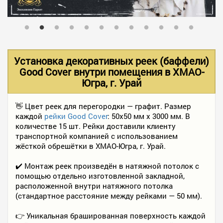
В НАЛИЧИИ
УСЛУГИ
Установка декоративных реек (баффели)
Good Cover внутри помещения в ХМАО-
Югра, г. Урай
АКЦИИ
👋 Цвет реек для перегородки — графит. Размер
каждой
рейки Good Cover
: 50x50 мм x 3000 мм. В
ФОТО РАБОТ
количестве 15 шт. Рейки доставили клиенту
транспортной компанией с использованием
жёсткой обрешётки в ХМАО-Югра, г. Урай.
КОНТАКТЫ
✔️ Монтаж реек произведён в натяжной потолок с
помощью отдельно изготовленной закладной,
расположенной внутри натяжного потолка
ПОЛЕЗНОЕ
(стандартное расстояние между рейками — 50 мм).
👉 Уникальная брашированная поверхность каждой