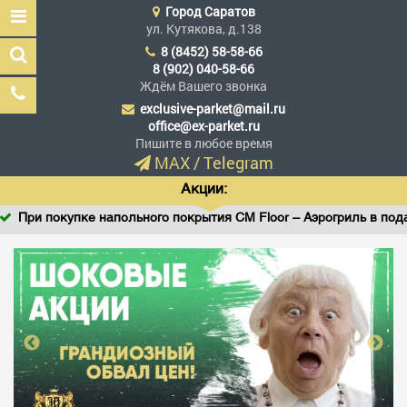
Город
Саратов
ул. Кутякова, д.138
8 (8452) 58-58-66
8 (902) 040-58-66
Ждём Вашего звонка
exclusive-parket@mail.ru
Эксклюзив Паркет
office@ex-parket.ru
Мы сделали эксклюзив
Пишите в любое время
доступным
MAX
/
Telegram
Акции:
При покупке напольного покрытия CM Floor – Аэрогриль в подар
Заказать звонок
ГЛАВНАЯ
АССОРТИМЕНТ