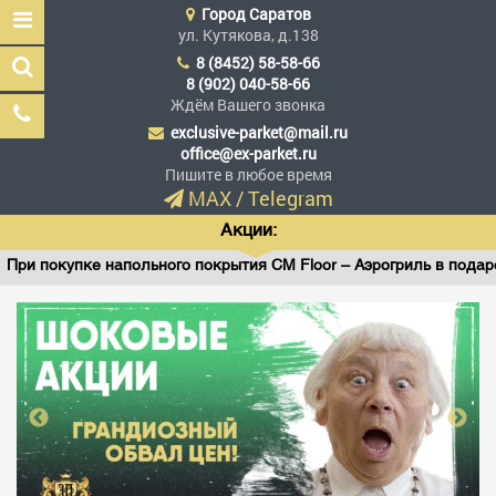
Город
Саратов
ул. Кутякова, д.138
8 (8452) 58-58-66
8 (902) 040-58-66
Ждём Вашего звонка
exclusive-parket@mail.ru
Эксклюзив Паркет
office@ex-parket.ru
Мы сделали эксклюзив
Пишите в любое время
доступным
MAX
/
Telegram
Акции:
ри покупке напольного покрытия CM Floor – Аэрогриль в подарок
Заказать звонок
ГЛАВНАЯ
АССОРТИМЕНТ