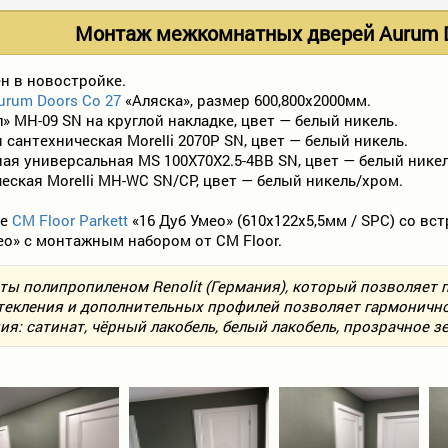
Монтаж межкомнатных дверей Aurum D
н в новостройке.
urum Doors Co 27
«Аляска», размер 600,800х2000мм.
л» MH-09 SN на круглой накладке, цвет — белый никель.
сантехническая Morelli 2070P SN, цвет — белый никель.
ьная универсальная MS 100X70X2.5-4BB SN, цвет — белый никел
еская Morelli MH-WC SN/CP, цвет — белый никель/хром.
ие
CM Floor Parkett
«16 Дуб Умео» (610х122х5,5мм / SPC) со вс
ео» с монтажным набором от CM Floor.
ты полипропиленом Renolit (Германия), который позволяет 
текления и дополнительных профилей позволяет гармоничн
я: сатинат, чёрный лакобель, белый лакобель, прозрачное зе