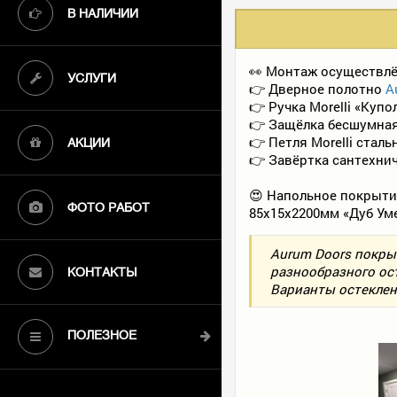
В НАЛИЧИИ
👀 Монтаж осуществлё
УСЛУГИ
👉 Дверное полотно
A
👉 Ручка Morelli «Купо
👉 Защёлка бесшумная 
👉 Петля Morelli стал
АКЦИИ
👉 Завёртка сантехнич
😍 Напольное покрыт
ФОТО РАБОТ
85х15х2200мм «Дуб Ум
Aurum Doors покры
разнообразного ос
КОНТАКТЫ
Варианты остеклени
ПОЛЕЗНОЕ