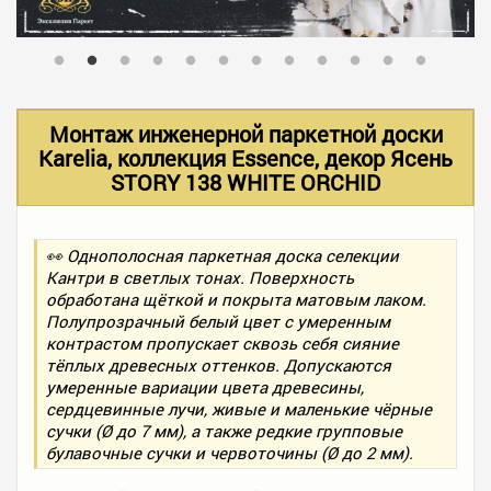
В НАЛИЧИИ
УСЛУГИ
Монтаж инженерной паркетной доски
Karelia, коллекция Essence, декор Ясень
STORY 138 WHITE ORCHID
АКЦИИ
👀 Однополосная паркетная доска селекции
ФОТО РАБОТ
Кантри в светлых тонах. Поверхность
обработана щёткой и покрыта матовым лаком.
Полупрозрачный белый цвет с умеренным
КОНТАКТЫ
контрастом пропускает сквозь себя сияние
тёплых древесных оттенков. Допускаются
умеренные вариации цвета древесины,
сердцевинные лучи, живые и маленькие чёрные
ПОЛЕЗНОЕ
сучки (Ø до 7 мм), а также редкие групповые
булавочные сучки и червоточины (Ø до 2 мм).