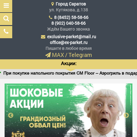
Город
Саратов
ул. Кутякова, д.138
8 (8452) 58-58-66
8 (902) 040-58-66
Ждём Вашего звонка
exclusive-parket@mail.ru
Эксклюзив Паркет
office@ex-parket.ru
Мы сделали эксклюзив
Пишите в любое время
доступным
MAX
/
Telegram
Акции:
При покупке напольного покрытия CM Floor – Аэрогриль в подаро
Заказать звонок
ГЛАВНАЯ
АССОРТИМЕНТ