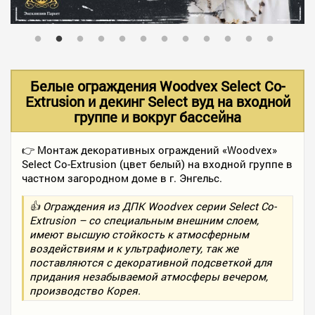
В НАЛИЧИИ
УСЛУГИ
Белые ограждения Woodvex Select Сo-
Extrusion и декинг Select вуд на входной
группе и вокруг бассейна
АКЦИИ
👉 Монтаж декоративных ограждений «Woodvex»
Select Сo-Extrusion (цвет белый) на входной группе в
ФОТО РАБОТ
частном загородном доме в г. Энгельс.
👍 Ограждения из ДПК Woodvex серии Select Co-
КОНТАКТЫ
Extrusion – со специальным внешним слоем,
имеют высшую стойкость к атмосферным
воздействиям и к ультрафиолету, так же
поставляются с декоративной подсветкой для
ПОЛЕЗНОЕ
придания незабываемой атмосферы вечером,
производство Корея.