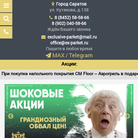
Город
Саратов
ул. Кутякова, д.138
8 (8452) 58-58-66
8 (902) 040-58-66
Ждём Вашего звонка
exclusive-parket@mail.ru
Эксклюзив Паркет
office@ex-parket.ru
Мы сделали эксклюзив
Пишите в любое время
доступным
MAX
/
Telegram
Акции:
ри покупке напольного покрытия CM Floor – Аэрогриль в подарок
Заказать звонок
ГЛАВНАЯ
АССОРТИМЕНТ