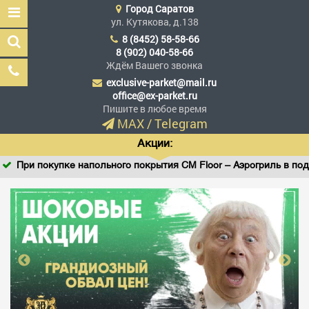
Город
Саратов
ул. Кутякова, д.138
8 (8452) 58-58-66
8 (902) 040-58-66
Ждём Вашего звонка
exclusive-parket@mail.ru
Эксклюзив Паркет
office@ex-parket.ru
Мы сделали эксклюзив
Пишите в любое время
доступным
MAX
/
Telegram
Акции:
При покупке напольного покрытия CM Floor – Аэрогриль в подар
Заказать звонок
ГЛАВНАЯ
АССОРТИМЕНТ