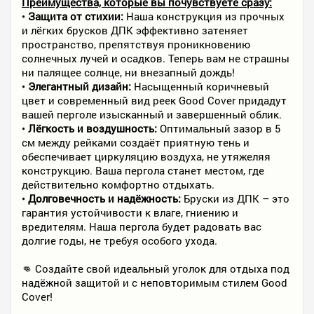
Преимущества, которые вы почувствуете сразу:
•
Защита от стихии:
Наша конструкция из прочных
и лёгких брусков ДПК эффективно затеняет
пространство, препятствуя проникновению
солнечных лучей и осадков. Теперь вам не страшны
ни палящее солнце, ни внезапный дождь!
•
Элегантный дизайн:
Насыщенный коричневый
цвет и современный вид реек Good Cover придадут
вашей перголе изысканный и завершенный облик.
•
Лёгкость и воздушность:
Оптимальный зазор в 5
см между рейками создаёт приятную тень и
обеспечивает циркуляцию воздуха, не утяжеляя
конструкцию. Ваша пергола станет местом, где
действительно комфортно отдыхать.
•
Долговечность и надёжность:
Бруски из ДПК – это
гарантия устойчивости к влаге, гниению и
вредителям. Наша пергола будет радовать вас
долгие годы, не требуя особого ухода.
👊 Создайте свой идеальный уголок для отдыха под
надёжной защитой и с неповторимым стилем Good
Cover!