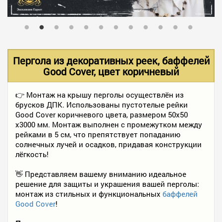
В НАЛИЧИИ
УСЛУГИ
Пергола из декоративных реек, баффелей
Good Cover, цвет коричневый
АКЦИИ
👉 Монтаж на крышу перголы осуществлён из
брусков ДПК. Использованы пустотелые рейки
Good Cover коричневого цвета, размером 50х50
ФОТО РАБОТ
х3000 мм. Монтаж выполнен с промежутком между
рейками в 5 см, что препятствует попаданию
солнечных лучей и осадков, придавая конструкции
лёгкость!
КОНТАКТЫ
👋 Представляем вашему вниманию идеальное
решение для защиты и украшения вашей перголы:
ПОЛЕЗНОЕ
монтаж из стильных и функциональных
баффелей
Good Cover
!