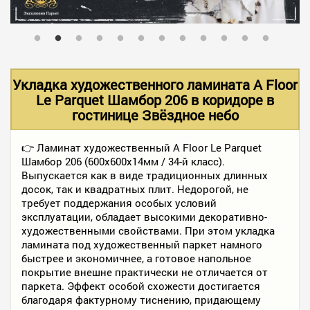
В НАЛИЧИИ
УСЛУГИ
Укладка художественного ламината A Floor
Le Parquet Шамбор 206 в коридоре в
гостинице Звёздное небо
АКЦИИ
👉 Ламинат художественный A Floor Le Parquet
Шамбор 206 (600х600х14мм / 34-й класс).
ФОТО РАБОТ
Выпускается как в виде традиционных длинных
досок, так и квадратных плит. Недорогой, не
требует поддержания особых условий
КОНТАКТЫ
эксплуатации, обладает высокими декоративно-
художественными свойствами. При этом укладка
ламината под художественный паркет намного
быстрее и экономичнее, а готовое напольное
ПОЛЕЗНОЕ
покрытие внешне практически не отличается от
паркета. Эффект особой схожести достигается
благодаря фактурному тиснению, придающему