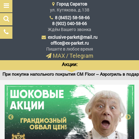
Город
Саратов
ул. Кутякова, д.138
8 (8452) 58-58-66
8 (902) 040-58-66
Ждём Вашего звонка
exclusive-parket@mail.ru
Эксклюзив Паркет
office@ex-parket.ru
Мы сделали эксклюзив
Пишите в любое время
доступным
MAX
/
Telegram
Акции:
ри покупке напольного покрытия CM Floor – Аэрогриль в подарок
Заказать звонок
ГЛАВНАЯ
АССОРТИМЕНТ