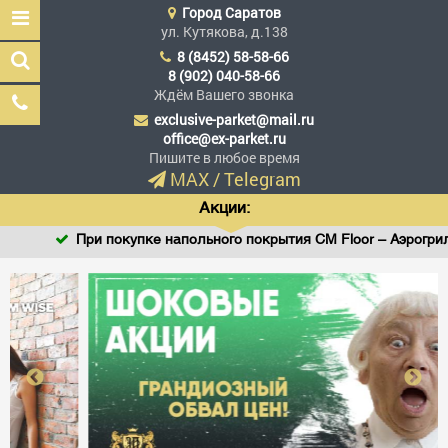
Город
Саратов
ул. Кутякова, д.138
8 (8452) 58-58-66
8 (902) 040-58-66
Ждём Вашего звонка
exclusive-parket@mail.ru
Эксклюзив Паркет
office@ex-parket.ru
Мы сделали эксклюзив
Пишите в любое время
доступным
MAX
/
Telegram
Акции:
При покупке напольного покрытия CM Floor – Аэрогриль 
Заказать звонок
ГЛАВНАЯ
АССОРТИМЕНТ