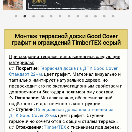
В НАЛИЧИИ
УСЛУГИ
Монтаж террасной доски Good Cover
графит и ограждений TimberTEX серый
АКЦИИ
При создании террасы использовались следующие
материалы:
👉
Покрытие:
Террасная доска из ДПК Good Cover
ФОТО РАБОТ
Стандарт 22мм
, цвет графит. Материал визуально и
тактильно имитирует натуральное дерево, но
превосходит его по эксплуатационным свойствам и
долговечности благодаря полимерному составу.
КОНТАКТЫ
🔨
Основание:
Металлокаркас, обеспечивающий
надёжность и долговечность конструкции.
👉
Ступени:
Специальная доска для степеней из
ПОЛЕЗНОЕ
ДПК Good Cover 22мм
, цвет графит. Ступени
гармонично сочетаются с общим стилем террасы.
👉
Ограждения:
TimberTEX
с тиснением под дерево,