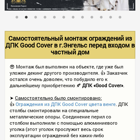
В НАЛИЧИИ
УСЛУГИ
Самостоятельный монтаж ограждений из
ДПК Good Cover в г.Энгельс перед входом в
частный дом
АКЦИИ
😎 Монтаж был выполнен на объекте, где уже был
уложен декинг другого производителя. 👍 Заказчик
ФОТО РАБОТ
остался очень доволен, что побудило его к
дальнейшему приобретению 🍂
ДПК «Good Cover»
.
КОНТАКТЫ
➤
Самостоятельно было смонтировано:
👍
Ограждения из ДПК Good Cover цвета венге
. ДПК
столбы смонтировали на специальные
металлические опоры. Соединение перил со
ПОЛЕЗНОЕ
столбом выполнили с помощью алюминиевого
уголка (этот уголок прослужит весь срок
эксплуатации ограждений без каких-либо