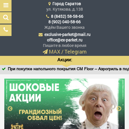
Город
Саратов
ул. Кутякова, д.138
8 (8452) 58-58-66
8 (902) 040-58-66
Ждём Вашего звонка
exclusive-parket@mail.ru
Эксклюзив Паркет
office@ex-parket.ru
Мы сделали эксклюзив
Пишите в любое время
доступным
MAX
/
Telegram
Акции:
При покупке напольного покрытия CM Floor – Аэрогриль в пода
Заказать звонок
ГЛАВНАЯ
АССОРТИМЕНТ