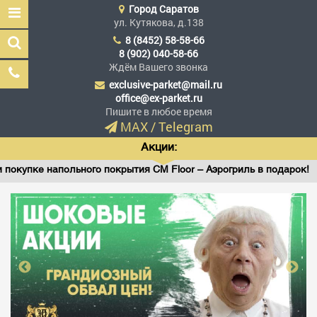
Город
Саратов
ул. Кутякова, д.138
8 (8452) 58-58-66
8 (902) 040-58-66
Ждём Вашего звонка
exclusive-parket@mail.ru
Эксклюзив Паркет
office@ex-parket.ru
Мы сделали эксклюзив
Пишите в любое время
доступным
MAX
/
Telegram
Акции:
пке напольного покрытия CM Floor – Аэрогриль в подарок!
Заказать звонок
ГЛАВНАЯ
АССОРТИМЕНТ