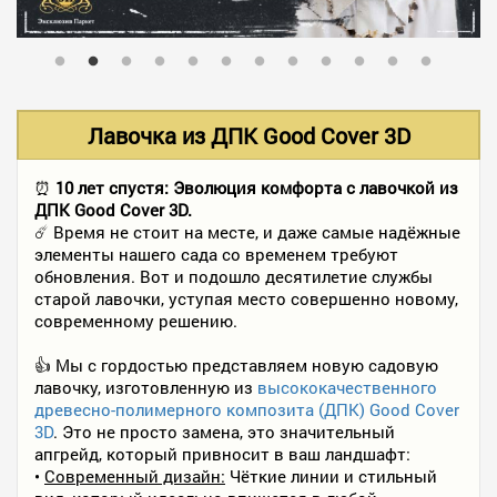
В НАЛИЧИИ
УСЛУГИ
Лавочка из ДПК Good Cover 3D
АКЦИИ
⏰
10 лет спустя: Эволюция комфорта с лавочкой из
ДПК Good Cover 3D.
☄️ Время не стоит на месте, и даже самые надёжные
элементы нашего сада со временем требуют
ФОТО РАБОТ
обновления. Вот и подошло десятилетие службы
старой лавочки, уступая место совершенно новому,
современному решению.
КОНТАКТЫ
👍 Мы с гордостью представляем новую садовую
лавочку, изготовленную из
высококачественного
древесно-полимерного композита (ДПК) Good Cover
ПОЛЕЗНОЕ
3D
. Это не просто замена, это значительный
апгрейд, который привносит в ваш ландшафт:
•
Современный дизайн:
Чёткие линии и стильный