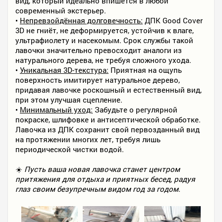
вид, который идеально впишется в любой
современный экстерьер.
•
Непревзойдённая долговечность:
ДПК Good Cover
3D не гниёт, не деформируется, устойчив к влаге,
ультрафиолету и насекомым. Срок службы такой
лавочки значительно превосходит аналоги из
натурального дерева, не требуя сложного ухода.
•
Уникальная 3D-текстура:
Приятная на ощупь
поверхность имитирует натуральное дерево,
придавая лавочке роскошный и естественный вид,
при этом улучшая сцепление.
•
Минимальный уход:
Забудьте о регулярной
покраске, шлифовке и антисептической обработке.
Лавочка из ДПК сохранит свой первозданный вид
на протяжении многих лет, требуя лишь
периодической чистки водой.
☀️
Пусть ваша новая лавочка станет центром
притяжения для отдыха и приятных бесед, радуя
глаз своим безупречным видом год за годом.