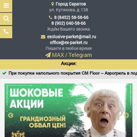
Город
Саратов
ул. Кутякова, д.138
8 (8452) 58-58-66
8 (902) 040-58-66
Ждём Вашего звонка
exclusive-parket@mail.ru
Эксклюзив Паркет
office@ex-parket.ru
Мы сделали эксклюзив
Пишите в любое время
доступным
MAX
/
Telegram
Акции:
При покупке напольного покрытия CM Floor – Аэрогриль в пода
Заказать звонок
ГЛАВНАЯ
АССОРТИМЕНТ