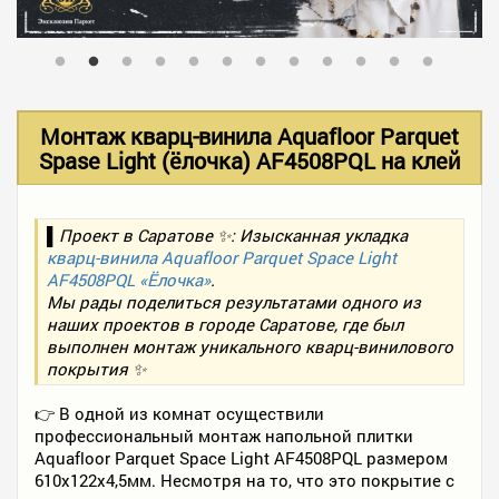
В НАЛИЧИИ
УСЛУГИ
Монтаж кварц-винила Aquafloor Parquet
Spase Light (ёлочка) AF4508PQL на клей
АКЦИИ
▌Проект в Саратове ✨: Изысканная укладка
кварц-винила Aquafloor Parquet Space Light
ФОТО РАБОТ
AF4508PQL «Ёлочка»
.
Мы рады поделиться результатами одного из
наших проектов в городе Саратове, где был
выполнен монтаж уникального кварц-винилового
КОНТАКТЫ
покрытия ✨
👉 В одной из комнат осуществили
ПОЛЕЗНОЕ
профессиональный монтаж напольной плитки
Aquafloor Parquet Space Light AF4508PQL размером
610x122x4,5мм. Несмотря на то, что это покрытие с