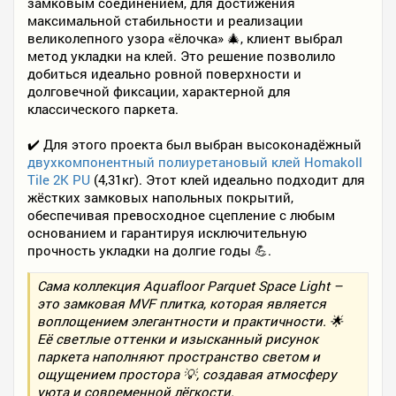
замковым соединением, для достижения
максимальной стабильности и реализации
великолепного узора «ёлочка» 🎄, клиент выбрал
метод укладки на клей. Это решение позволило
добиться идеально ровной поверхности и
долговечной фиксации, характерной для
классического паркета.
✔️ Для этого проекта был выбран высоконадёжный
двухкомпонентный полиуретановый клей Homakoll
Tile 2K PU
(4,31кг). Этот клей идеально подходит для
жёстких замковых напольных покрытий,
обеспечивая превосходное сцепление с любым
основанием и гарантируя исключительную
прочность укладки на долгие годы 💪.
Сама коллекция Aquafloor Parquet Space Light –
это замковая MVF плитка, которая является
воплощением элегантности и практичности. 🌟
Её светлые оттенки и изысканный рисунок
паркета наполняют пространство светом и
ощущением простора 💡, создавая атмосферу
уюта и современной лёгкости.