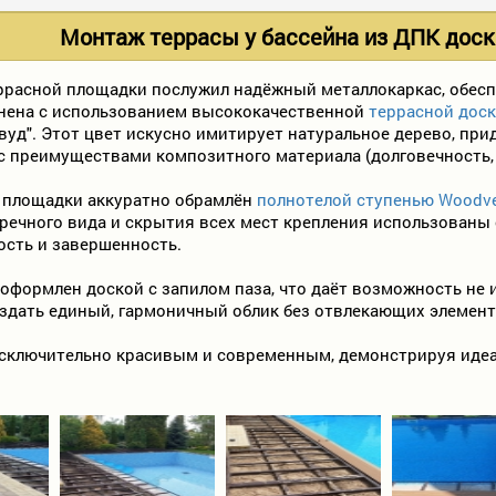
Монтаж террасы у бассейна из ДПК доски
ррасной площадки послужил надёжный металлокаркас, обесп
нена с использованием высококачественной
террасной доск
"вуд". Этот цвет искусно имитирует натуральное дерево, пр
 с преимуществами композитного материала (долговечность,
 площадки аккуратно обрамлён
полнотелой ступенью Woodve
речного вида и скрытия всех мест крепления использованы
ость и завершенность.
оформлен доской с запилом паза, что даёт возможность не и
здать единый, гармоничный облик без отвлекающих элемент
исключительно красивым и современным, демонстрируя идеал