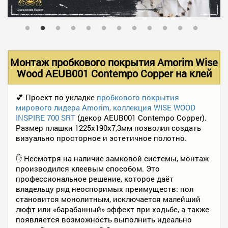
В НАЛИЧИИ
УСЛУГИ
Монтаж пробкового покрытия Amorim Wise
Wood AEUB001 Contempo Copper на клей
АКЦИИ
💕 Проект по укладке
пробкового покрытия
мирового лидера Amorim, коллекция WISE WOOD
INSPIRE 700 SRT
(декор AEUB001 Contempo Copper).
ФОТО РАБОТ
Размер плашки 1225x190x7,3мм позволил создать
визуально просторное и эстетичное полотно.
✋ Несмотря на наличие замковой системы, монтаж
КОНТАКТЫ
производился клеевым способом. Это
профессиональное решение, которое даёт
владельцу ряд неоспоримых преимуществ: пол
ПОЛЕЗНОЕ
становится монолитным, исключается малейший
люфт или «барабанный» эффект при ходьбе, а также
появляется возможность выполнить идеально