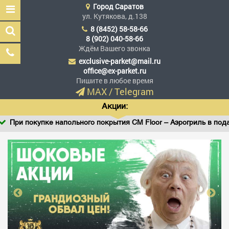
Город
Саратов
ул. Кутякова, д.138
8 (8452) 58-58-66
8 (902) 040-58-66
Ждём Вашего звонка
exclusive-parket@mail.ru
Эксклюзив Паркет
office@ex-parket.ru
Мы сделали эксклюзив
Пишите в любое время
доступным
MAX
/
Telegram
Акции:
При покупке напольного покрытия CM Floor – Аэрогриль в подаро
Заказать звонок
ГЛАВНАЯ
АССОРТИМЕНТ