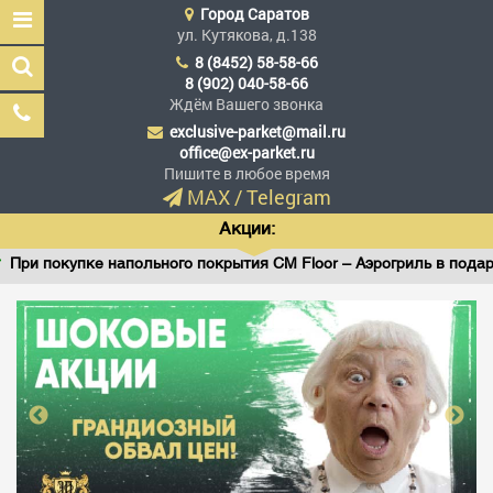
Город
Саратов
ул. Кутякова, д.138
8 (8452) 58-58-66
8 (902) 040-58-66
Ждём Вашего звонка
exclusive-parket@mail.ru
Эксклюзив Паркет
office@ex-parket.ru
Мы сделали эксклюзив
Пишите в любое время
доступным
MAX
/
Telegram
Акции:
При покупке напольного покрытия CM Floor – Аэрогриль в подаро
Заказать звонок
ГЛАВНАЯ
АССОРТИМЕНТ