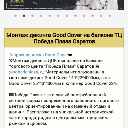
В НАЛИЧИИ
УСЛУГИ
Монтаж декинга Good Cover на балконе ТЦ
Победа Плаза Саратов
АКЦИИ
Террасная доска Good Cover
❤️
⚒️Монтаж декинга ДПК выполнен на балконе
торгового цента "Победа Плаза" Саратов 🏪
ФОТО РАБОТ
@pobedaplaza
. 👉Материалы использованы в
монтаже: декинг Good Cover 140*22*4000мм, лага
Good Cover 35*40"4000мм и кляймер Good Cover 22/5.
КОНТАКТЫ
🏢Победа Плаза — это самый востребованный
сегодня формат современного районного торгового
центра, ориентированный на семейный отдых и
ПОЛЕЗНОЕ
шопинг. Расположен на уникальной исторической
части города, рядом с центральным городским
рынком и цирком.