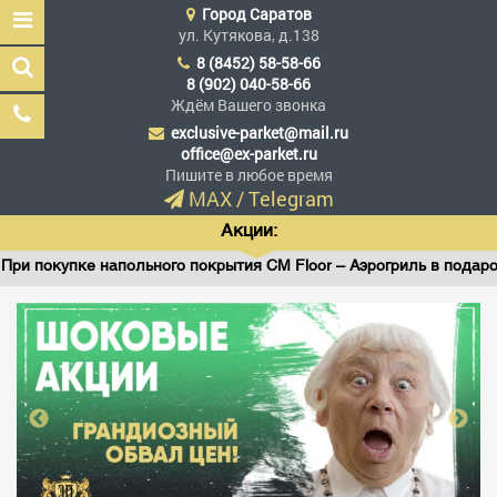
Город
Саратов
ул. Кутякова, д.138
8 (8452) 58-58-66
8 (902) 040-58-66
Ждём Вашего звонка
exclusive-parket@mail.ru
Эксклюзив Паркет
office@ex-parket.ru
Мы сделали эксклюзив
Пишите в любое время
доступным
MAX
/
Telegram
Акции:
окупке напольного покрытия CM Floor – Аэрогриль в подарок!
Заказать звонок
ГЛАВНАЯ
АССОРТИМЕНТ