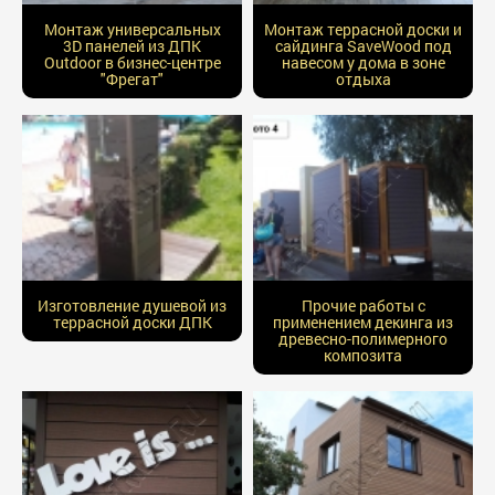
Монтаж универсальных
Монтаж террасной доски и
3D панелей из ДПК
сайдинга SaveWood под
Outdoor в бизнес-центре
навесом у дома в зоне
"Фрегат"
отдыха
Изготовление душевой из
Прочие работы с
террасной доски ДПК
применением декинга из
древесно-полимерного
композита