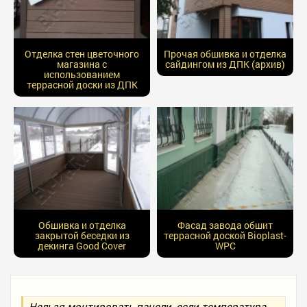
Отделка стен цветочного
Прочая обшивка и отделка
магазина с
сайдингом из ДПК (архив)
использованием
террасной доски из ДПК
Обшивка и отделка
Фасад завода обшит
закрытой беседки из
террасной доской Bioplast-
декинга Good Cover
WPC
Нельзя монтировать панели, если температура