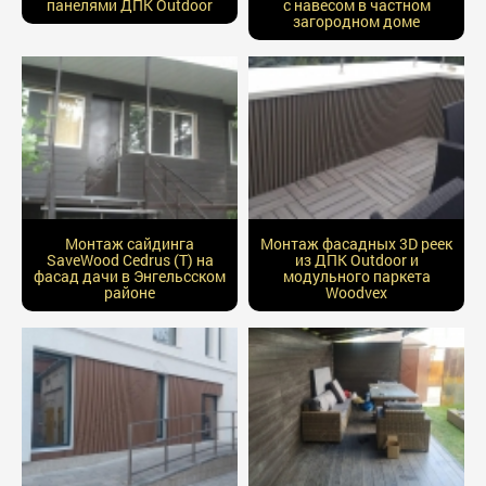
панелями ДПК Outdoor
с навесом в частном
загородном доме
Монтаж сайдинга
Монтаж фасадных 3D реек
SaveWood Cedrus (T) на
из ДПК Outdoor и
фасад дачи в Энгельсском
модульного паркета
районе
Woodvex