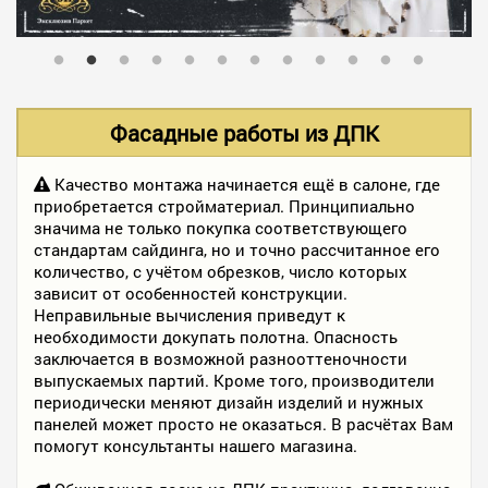
В НАЛИЧИИ
УСЛУГИ
Фасадные работы из ДПК
АКЦИИ
Качество монтажа начинается ещё в салоне, где
приобретается стройматериал. Принципиально
значима не только покупка соответствующего
стандартам сайдинга, но и точно рассчитанное его
ФОТО РАБОТ
количество, с учётом обрезков, число которых
зависит от особенностей конструкции.
Неправильные вычисления приведут к
необходимости докупать полотна. Опасность
КОНТАКТЫ
заключается в возможной разнооттеночности
выпускаемых партий. Кроме того, производители
периодически меняют дизайн изделий и нужных
ПОЛЕЗНОЕ
панелей может просто не оказаться. В расчётах Вам
помогут консультанты нашего магазина.