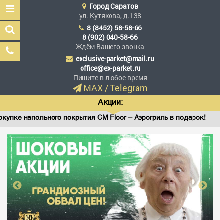
Город
Саратов
ул. Кутякова, д.138
8 (8452) 58-58-66
8 (902) 040-58-66
Ждём Вашего звонка
exclusive-parket@mail.ru
Эксклюзив Паркет
office@ex-parket.ru
Мы сделали эксклюзив
Пишите в любое время
доступным
MAX
/
Telegram
Акции:
польного покрытия CM Floor – Аэрогриль в подарок!
Ви
Заказать звонок
ГЛАВНАЯ
АССОРТИМЕНТ