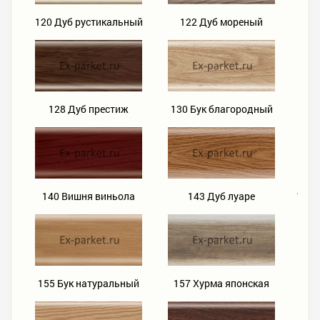
120 Дуб рустикальный
122 Дуб мореный
12
128 Дуб престиж
130 Бук благородный
1
140 Вишня виньола
143 Дуб луаре
144 
155 Бук натуральный
157 Хурма японская
158