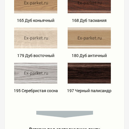
165 Дуб коньячный
168 Дуб тасмания
179 Дуб восточный
180 Дуб античный
18
195 Серебристая сосна
197 Черный палисандр
19