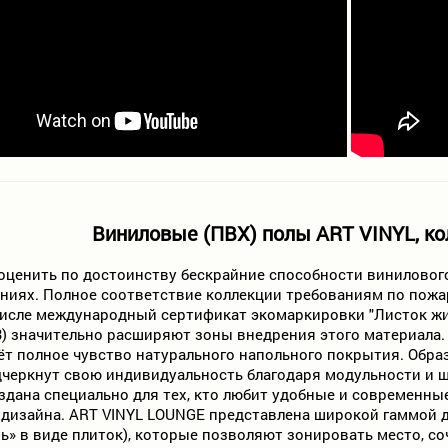
Виниловые (ПВХ) полы ART VINYL, к
ценить по достоинству бескрайние способности винилового по
иях. Полное соответствие коллекции требованиям по пожар
числе международный сертификат экомаркировки "Листок жиз
3) значительно расширяют зоны внедрения этого материала. 
ёт полное чувство натурального напольного покрытия. Обра
черкнут свою индивидуальность благодаря модульности и ш
здана специально для тех, кто любит удобные и современны
 дизайна. ART VINYL LOUNGE представлена широкой гаммой д
ь» в виде плиток), которые позволяют зонировать место, с