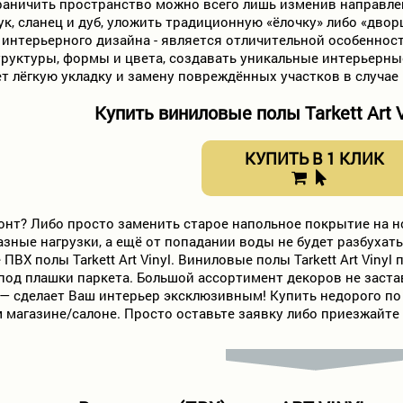
раничить пространство можно всего лишь изменив направле
ук, сланец и дуб, уложить традиционную «ёлочку» либо «дво
интерьерного дизайна - является отличительной особеннос
труктуры, формы и цвета, создавать уникальные интерьерны
т лёгкую укладку и замену повреждённых участков в случае
Купить виниловые полы Tarkett Art V
КУПИТЬ В 1 КЛИК
нт? Либо просто заменить старое напольное покрытие на но
азные нагрузки, а ещё от попадании воды не будет разбухат
ВХ полы Tarkett Art Vinyl. Виниловые полы Tarkett Art Vinyl
под плашки паркета. Большой ассортимент декоров не заста
— сделает Ваш интерьер эксклюзивным! Купить недорого по
 магазине/салоне. Просто оставьте заявку либо приезжайте 