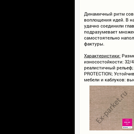
Динамичный ритм совр
воплощения идей. В н
удачно соединили глав
подразумевает множес
самостоятельно напол
фактуры.
Характеристики:
Разме
износостойкости: 32/41
реалистичный рельеф;
PROTECTION; Устойчив
мебели и каблуков: вы