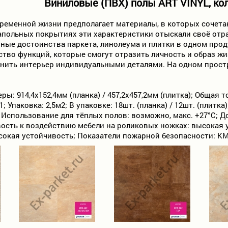
Виниловые (ПВХ) полы ART VINYL, к
еменной жизни предполагает материалы, в которых сочетаю
апольных покрытиях эти характеристики отыскали своё отр
ные достоинства паркета, линолеума и плитки в одном проду
тво функций, которые смогут отразить личность и образ ж
нить интерьер индивидуальными деталями. На одном простр
ры: 914,4х152,4мм (планка) / 457,2х457,2мм (плитка); Общая 
; Упаковка: 2,5м2; В упаковке: 18шт. (планка) / 12шт. (плитк
 Использование для тёплых полов: возможно, макс. +27°С;
ость к воздействию мебели на роликовых ножках: высокая 
сокая устойчивость; Показатели пожарной безопасности: КМ5