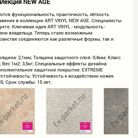
оллекция NEW AGE
тся функциональность, практичность, лёгкость
ажение в коллекции ART VINYL NEW AGE. Специалисты
кте. Ключевая идея ART VINYL - модульность -
изни владельца. Теперь стало возможным
анстве соединяются как различные формы, так и
толщина: 2,1мм; Толщина защитного слоя: 0,4мм; Класс
а); Вес 1м2: 3,5кг; Специальные эффекты дизайна:
 Дополнительное защитное покрытие: EXTREME
устойчивость; Устойчивость к воздействию ножек
; Срок службы: 15 лет.