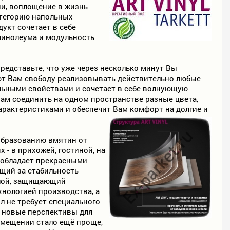
и, воплощение в жизнь
атегорию напольных
укт сочетает в себе
линолеума и модульность
едставьте, что уже через несколько минут Вы
ют Вам свободу реализовывать действительно любые
альными свойствами и сочетает в себе волнующую
ам соединить на одном пространстве разные цвета,
рактеристиками и обеспечит Вам комфорт на долгие и
и образованию вмятин от
- в прихожей, гостиной, на
и обладает прекрасными
щий за стабильность
слой, защищающий
нологией производства, а
л не требует специального
я новые перспективы для
омещении стало ещё проще,