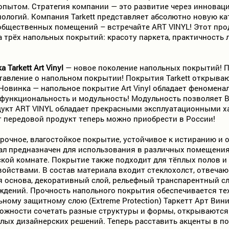
пытом. Стратегия компании — это развитие через инноваци
нологий. Компания Tarkett представляет абсолютно новую к
общественных помещений – встречайте ART VINYL! Этот прод
 трёх напольных покрытий: красоту паркета, практичность 
 Tarkett Art Vinyl
— новое поколение напольных покрытий! Пр
тавление о напольном покрытии! Покрытия Tarkett открыва
Новинка — напольное покрытие Art Vinyl обладает феномен
 функциональность и модульность! Модульность позволяет В
укт ART VINYL обладает прекрасными эксплуатационными ха
т передовой продукт теперь можно приобрести в России!
то прочное, влагостойкое покрытие, устойчивое к истиранию 
ал предназначен для использования в различных помещениях 
тской комнате. Покрытие также подходит для тёплых полов 
ойствами. В состав материала входит стеклохолст, отвечаю
я основа, декоративный слой, рельефный транспарентный 
ждений. Прочность напольного покрытия обеспечивается тех
ному защитному слою (Extreme Protection) Таркетт Арт Вини
можности сочетать разные структуры и формы, открываютс
лых дизайнерских решений. Теперь расставить акценты в п