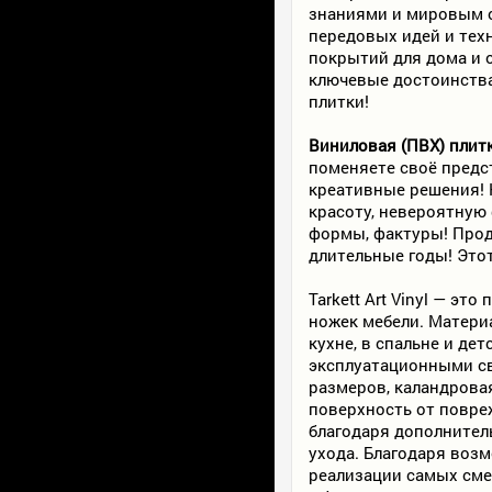
знаниями и мировым о
передовых идей и тех
покрытий для дома и 
ключевые достоинства
плитки!
Виниловая (ПВХ) плитка
поменяете своё предс
креативные решения! 
красоту, невероятную
формы, фактуры! Прод
длительные годы! Это
Tarkett Art Vinyl — э
ножек мебели. Матери
кухне, в спальне и де
эксплуатационными св
размеров, каландрова
поверхность от повре
благодаря дополнитель
ухода. Благодаря воз
реализации самых сме