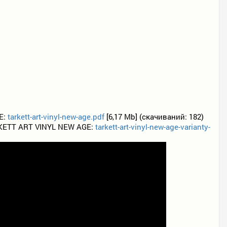
E:
tarkett-art-vinyl-new-age.pdf
[6,17 Mb] (cкачиваний: 182)
TT ART VINYL NEW AGE:
tarkett-art-vinyl-new-age-varianty-