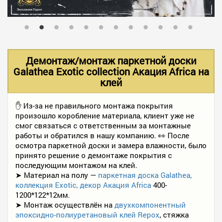
В НАЛИЧИИ
УСЛУГИ
Демонтаж/монтаж паркетной доски
Galathea Exotic collection Акация Africa на
клей
АКЦИИ
✋ Из-за не правильного монтажа покрытия
произошло коробление материала, клиент уже не
ФОТО РАБОТ
смог связаться с ответственным за монтажные
работы и обратился в нашу компанию. 👀 После
осмотра паркетной доски и замера влажности, было
КОНТАКТЫ
принято решение о демонтаже покрытия с
последующим монтажом на клей.
➤ Материал на полу —
паркетная доска Galathea,
коллекция Exotic, декор Акация Africa
400-
ПОЛЕЗНОЕ
1200*122*12мм.
➤ Монтаж осуществлён на
двухкомпонентный
эпоксидно-полиуретановый клей Repox
, стяжка