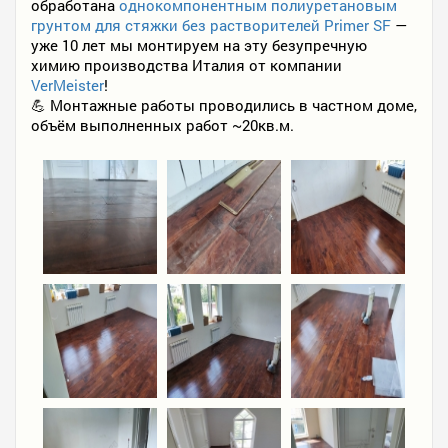
обработана
однокомпонентным полиуретановым
грунтом для стяжки без растворителей Primer SF
—
уже 10 лет мы монтируем на эту безупречную
химию производства Италия от компании
VerMeister
!
💪 Монтажные работы проводились в частном доме,
объём выполненных работ ~20кв.м.