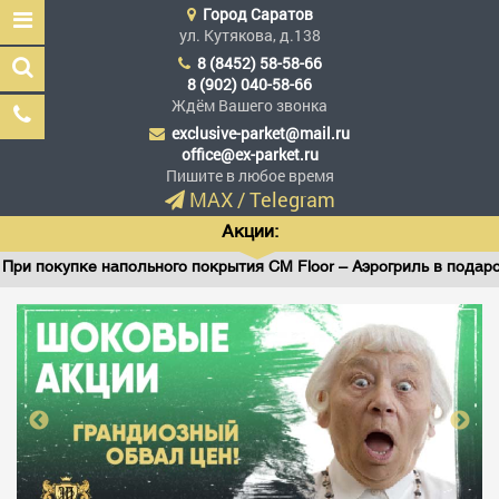
Город
Саратов
ул. Кутякова, д.138
8 (8452) 58-58-66
8 (902) 040-58-66
Ждём Вашего звонка
exclusive-parket@mail.ru
Эксклюзив Паркет
office@ex-parket.ru
Мы сделали эксклюзив
Пишите в любое время
доступным
MAX
/
Telegram
Акции:
 покупке напольного покрытия CM Floor – Аэрогриль в подарок!
Заказать звонок
ГЛАВНАЯ
АССОРТИМЕНТ