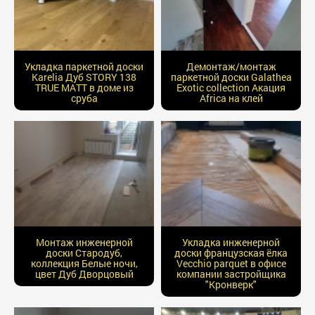
Укладка паркетной доски
Демонтаж/монтаж
Karelia Дуб STORY 138
паркетной доски Galathea
TRUE MATT в доме из
Exotic collection Акация
сруба
Africa на клей
Монтаж инженерной
Укладка инженерной
доски Стародуб,
доски французская ёлка
коллекция Белые ночи,
Vecchio parquet в офисе
цвет Дуб Дворцовый
компании застройщика
"Кронверк"