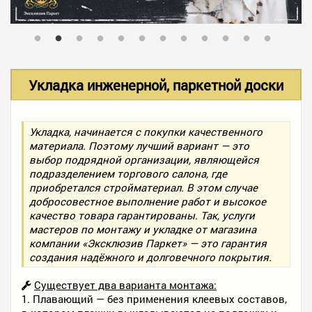
В НАЛИЧИИ
УСЛУГИ
Укладка инженерной, паркетной доски
АКЦИИ
Укладка, начинается с покупки качественного
материала. Поэтому лучший вариант — это
выбор подрядной организации, являющейся
ФОТО РАБОТ
подразделением торгового салона, где
приобретался стройматериал. В этом случае
добросовестное выполнение работ и высокое
качество товара гарантированы. Так, услуги
КОНТАКТЫ
мастеров по монтажу и укладке от магазина
компании «Эксклюзив Паркет» — это гарантия
создания надёжного и долговечного покрытия.
ПОЛЕЗНОЕ
Существует два варианта монтажа:
1. Плавающий — без применения клеевых составов,