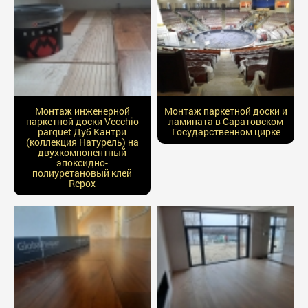
Монтаж инженерной
Монтаж паркетной доски и
паркетной доски Vecchio
ламината в Саратовском
parquet Дуб Кантри
Государственном цирке
(коллекция Натурель) на
двухкомпонентный
эпоксидно-
полиуретановый клей
Repox