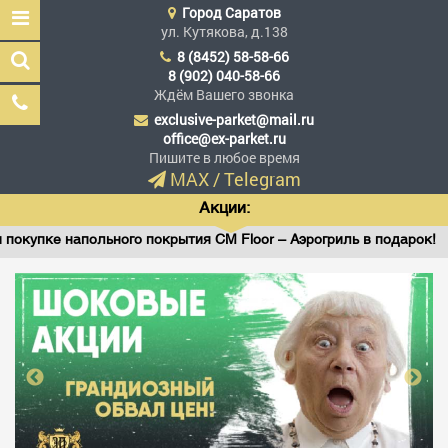
Город
Саратов
ул. Кутякова, д.138
8 (8452) 58-58-66
8 (902) 040-58-66
Ждём Вашего звонка
exclusive-parket@mail.ru
Эксклюзив Паркет
office@ex-parket.ru
Мы сделали эксклюзив
Пишите в любое время
доступным
MAX
/
Telegram
Акции:
 напольного покрытия CM Floor – Аэрогриль в подарок!
Заказать звонок
ГЛАВНАЯ
АССОРТИМЕНТ