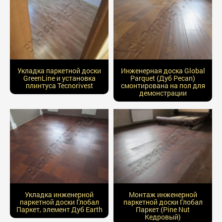
Укладка паркетной доски
Инженерная доска Global
GreenLine и установка
Parquet (Дуб Pecan)
плинтуса Tecnorivest
смонтирована на пол для
демонстрации
Укладка инженерной
Монтаж инженерной
паркетной доски Глобал
паркетной доски Глобал
Паркет, элемент Дуб Earth
Паркет (Pine Nut
Кедровый)