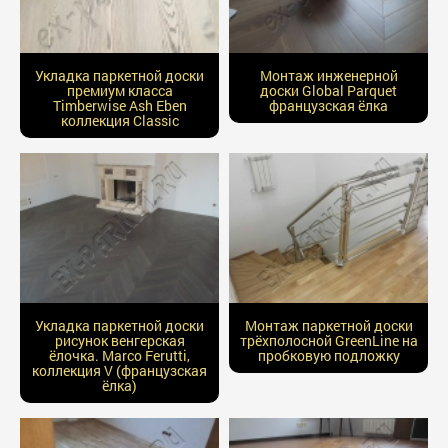
Укладка паркетной доски
Монтаж инженерной
премиум класса
доски Global Parquet
Timberwise Ash Eben
французская ёлка
коллекция Classic
Укладка паркетной доски
Монтаж паркетной доски
рисунок венгерская
трёхполосной GreenLine на
ёлочка. Marco Ferutti,
пробковую подложку
коллекция V (французская
ёлка)